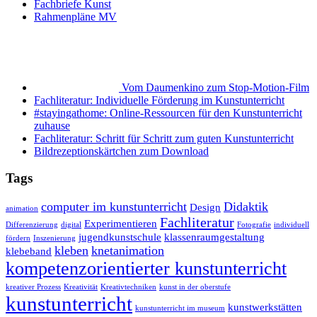
Fachbriefe Kunst
Rahmenpläne MV
Vom Daumenkino zum Stop-Motion-Film
Fachliteratur: Individuelle Förderung im Kunstunterricht
#stayingathome: Online-Ressourcen für den Kunstunterricht
zuhause
Fachliteratur: Schritt für Schritt zum guten Kunstunterricht
Bildrezeptionskärtchen zum Download
Tags
computer im kunstunterricht
Didaktik
Design
animation
Fachliteratur
Experimentieren
Differenzierung
digital
Fotografie
individuell
jugendkunstschule
klassenraumgestaltung
fördern
Inszenierung
kleben
knetanimation
klebeband
kompetenzorientierter kunstunterricht
kreativer Prozess
Kreativität
Kreativtechniken
kunst in der oberstufe
kunstunterricht
kunstwerkstätten
kunstunterricht im museum