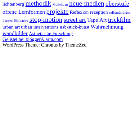
methodik
neue medien
oberstufe
lichtenberg
Modellbau
projekte
offene Lernformen
Reflexion
rezeption
selbstständiges
stop-motion
street art
trickfilm
Tape Art
Lernen
Slinkachu
Wahrnehmung
urban art
urban interventions
usb-stick-kunst
wandbilder
Ästhetische Forschung
Gelistet bei bloggerAlarm.com
WordPress Theme: Chronus by ThemeZee.