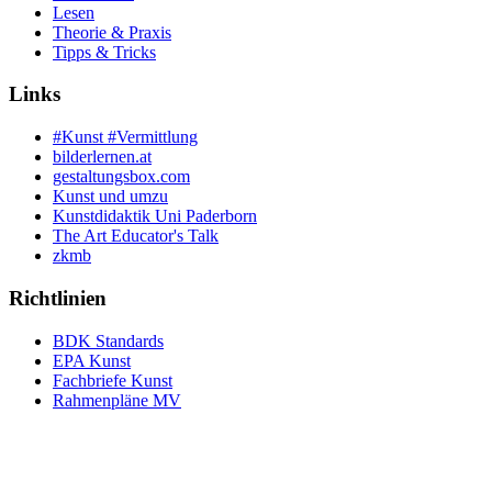
Lesen
Theorie & Praxis
Tipps & Tricks
Links
#Kunst #Vermittlung
bilderlernen.at
gestaltungsbox.com
Kunst und umzu
Kunstdidaktik Uni Paderborn
The Art Educator's Talk
zkmb
Richtlinien
BDK Standards
EPA Kunst
Fachbriefe Kunst
Rahmenpläne MV