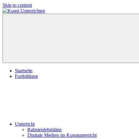
Skip to content
Kunst
Kunst
Unterrichten
im
Unterricht,
Kunstpädagogik,
Kunst,
Schule,
Theorie,
Kompetenzen.
Startseite
Fortbildung
Unterricht
Rahmenlehrpläne
Digitale Medien im Kunstunterricht