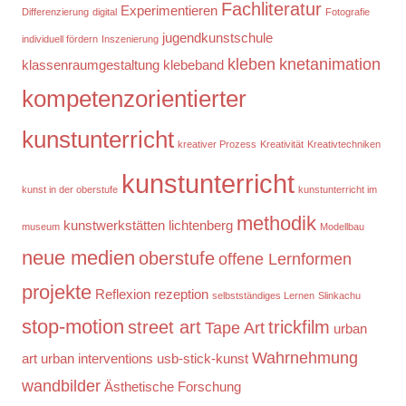
Fachliteratur
Experimentieren
Differenzierung
digital
Fotografie
jugendkunstschule
individuell fördern
Inszenierung
kleben
knetanimation
klassenraumgestaltung
klebeband
kompetenzorientierter
kunstunterricht
kreativer Prozess
Kreativität
Kreativtechniken
kunstunterricht
kunst in der oberstufe
kunstunterricht im
methodik
kunstwerkstätten
lichtenberg
museum
Modellbau
neue medien
oberstufe
offene Lernformen
projekte
Reflexion
rezeption
selbstständiges Lernen
Slinkachu
stop-motion
street art
trickfilm
Tape Art
urban
Wahrnehmung
art
urban interventions
usb-stick-kunst
wandbilder
Ästhetische Forschung