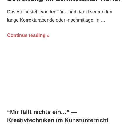
On
By
Das Abitur steht vor der Tür – und damit verbunden
April
maria
lange Korrekturabende oder -nachmittage. In …
13,
2016
Continue reading
“Mir fällt nichts ein…” —
Kreativtechniken im Kunstunterricht
On