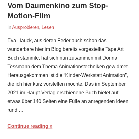
Vom Daumenkino zum Stop-
Motion-Film
On
By
In
Ausprobieren
,
Lesen
October
maria
Eva Hauck, aus deren Feder auch schon das
27,
wunderbare hier im Blog bereits vorgestellte Tape Art
2021
Buch stammte, hat sich nun zusammen mit Dorina
Tessmann dem Thema Animationstechniken gewidmet.
Herausgekommen ist die “Kinder-Werkstatt Animation”,
die ich hier kurz vorstellen möchte. Das im September
2021 im Haupt-Verlag erschienene Buch bietet auf
etwas über 140 Seiten eine Fülle an anregenden Ideen
rund …
Continue reading