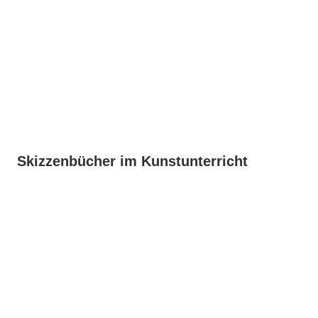
2014
Skizzenbücher im Kunstunterricht
On
January
2,
2014