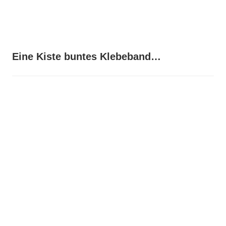
Eine Kiste buntes Klebeband…
On
August
30,
2013