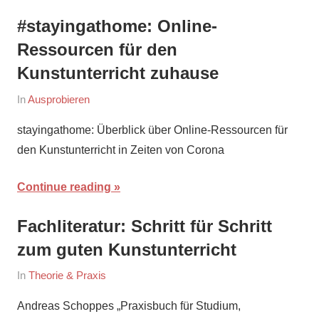
#stayingathome: Online-
Ressourcen für den
Kunstunterricht zuhause
On
By
In
Ausprobieren
March
maria
stayingathome: Überblick über Online-Ressourcen für
31,
den Kunstunterricht in Zeiten von Corona
2020
Continue reading
Fachliteratur: Schritt für Schritt
zum guten Kunstunterricht
On
By
In
Theorie & Praxis
March
maria
Andreas Schoppes „Praxisbuch für Studium,
25,