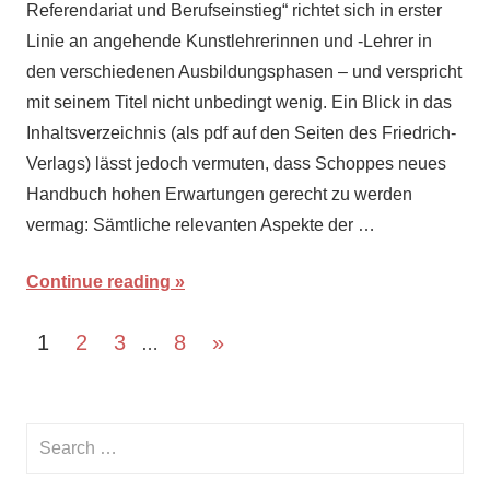
Referendariat und Berufseinstieg“ richtet sich in erster
2019
Linie an angehende Kunstlehrerinnen und -Lehrer in
den verschiedenen Ausbildungsphasen – und verspricht
mit seinem Titel nicht unbedingt wenig. Ein Blick in das
Inhaltsverzeichnis (als pdf auf den Seiten des Friedrich-
Verlags) lässt jedoch vermuten, dass Schoppes neues
Handbuch hohen Erwartungen gerecht zu werden
vermag: Sämtliche relevanten Aspekte der …
Continue reading
Posts
Next
1
2
3
8
»
…
Posts
pagination
Search
for:
Searc