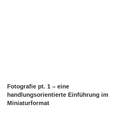
February
26,
2015
Fotografie pt. 1 – eine
handlungsorientierte Einführung im
Miniaturformat
On
September
17,