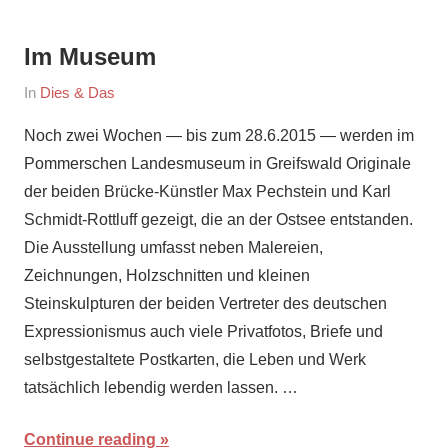
Im Museum
On
By
In
Dies & Das
June
maria
Noch zwei Wochen — bis zum 28.6.2015 — werden im
14,
Pommerschen Landesmuseum in Greifswald Originale
2015
der beiden Brücke-Künstler Max Pechstein und Karl
Schmidt-Rottluff gezeigt, die an der Ostsee entstanden.
Die Ausstellung umfasst neben Malereien,
Zeichnungen, Holzschnitten und kleinen
Steinskulpturen der beiden Vertreter des deutschen
Expressionismus auch viele Privatfotos, Briefe und
selbstgestaltete Postkarten, die Leben und Werk
tatsächlich lebendig werden lassen. …
Continue reading