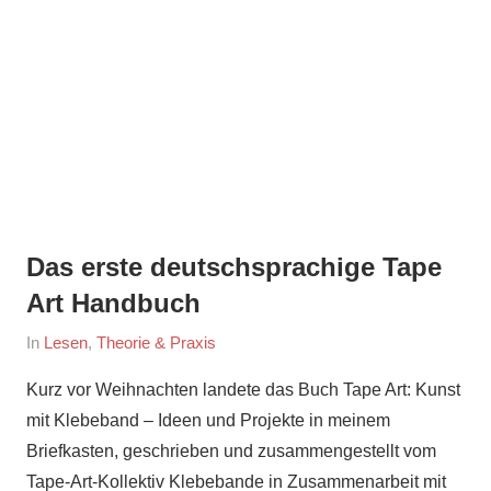
Das erste deutschsprachige Tape
Art Handbuch
On
By
In
Lesen
,
Theorie & Praxis
January
maria
Kurz vor Weihnachten landete das Buch Tape Art: Kunst
15,
mit Klebeband – Ideen und Projekte in meinem
2016
Briefkasten, geschrieben und zusammengestellt vom
Tape-Art-Kollektiv Klebebande in Zusammenarbeit mit