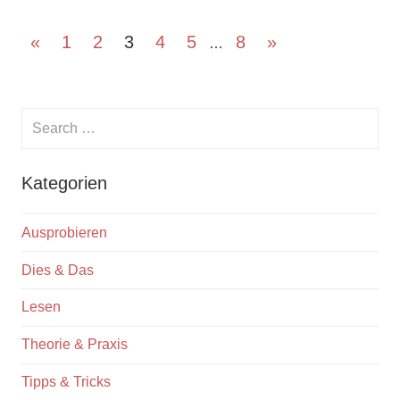
Posts
Previous
Next
«
1
2
3
4
5
8
»
…
Posts
Posts
pagination
Search
for:
Searc
Kategorien
Ausprobieren
Dies & Das
Lesen
Theorie & Praxis
Tipps & Tricks