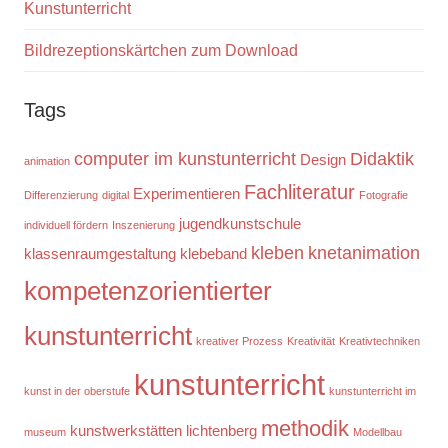
Kunstunterricht
Bildrezeptionskärtchen zum Download
Tags
computer im kunstunterricht
Didaktik
Design
animation
Fachliteratur
Experimentieren
Differenzierung
digital
Fotografie
jugendkunstschule
individuell fördern
Inszenierung
kleben
knetanimation
klassenraumgestaltung
klebeband
kompetenzorientierter
kunstunterricht
kreativer Prozess
Kreativität
Kreativtechniken
kunstunterricht
kunst in der oberstufe
kunstunterricht im
methodik
kunstwerkstätten
lichtenberg
museum
Modellbau