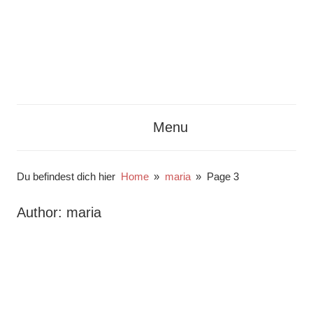
Skip
to
content
Kunst
Kunst
im
Menu
Unterricht,
Unterrichten
Kunstpädagogik,
Kunst,
Du befindest dich hier
Home
maria
Page 3
Schule,
Theorie,
Author:
maria
Kompetenzen.