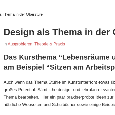
ls Thema in der Oberstufe
Design als Thema in der 
On
By
In
Ausprobieren
,
Theorie & Praxis
April
maria
Das Kursthema “Lebensräume un
15,
am Beispiel “Sitzen am Arbeitsp
2014
Auch wenn das Thema Stühle im Kunstunterricht etwas über
großes Potential. Sämtliche design- und lehrplanrelevant
Thema bearbeiten. Hier ein paar praxiserprobte Ideen zu
nützliche Webseiten und Schulbücher sowie einige Beispie