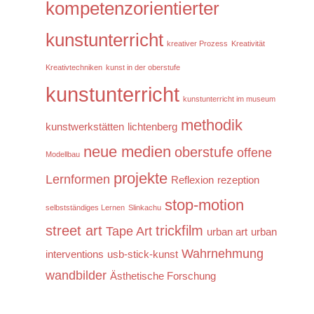
kompetenzorientierter
kunstunterricht
kreativer Prozess
Kreativität
Kreativtechniken
kunst in der oberstufe
kunstunterricht
kunstunterricht im museum
methodik
kunstwerkstätten
lichtenberg
neue medien
oberstufe
offene
Modellbau
projekte
Lernformen
Reflexion
rezeption
stop-motion
selbstständiges Lernen
Slinkachu
street art
trickfilm
Tape Art
urban art
urban
Wahrnehmung
interventions
usb-stick-kunst
wandbilder
Ästhetische Forschung