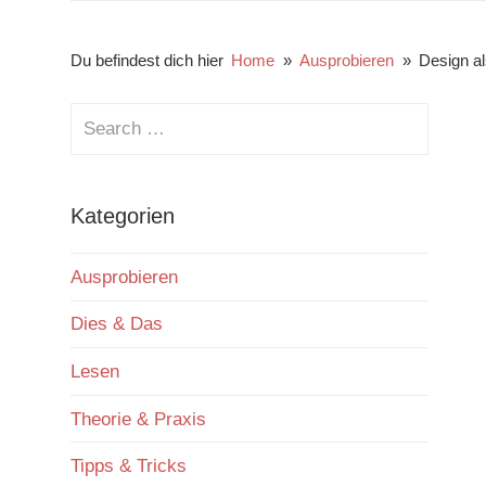
Kunst,
Schule,
Du befindest dich hier
Home
Ausprobieren
Design a
Theorie,
Search
Kompetenzen.
for:
Search
Kategorien
Ausprobieren
Dies & Das
Lesen
Theorie & Praxis
Tipps & Tricks